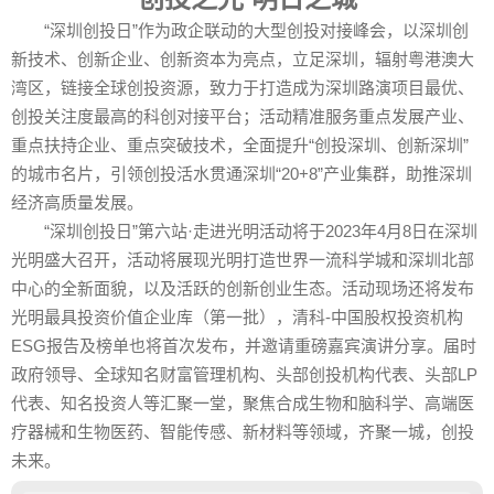
“深圳创投日”作为政企联动的大型创投对接峰会，以深圳创
新技术、创新企业、创新资本为亮点，立足深圳，辐射粤港澳大
湾区，链接全球创投资源，致力于打造成为深圳路演项目最优、
创投关注度最高的科创对接平台；活动精准服务重点发展产业、
重点扶持企业、重点突破技术，全面提升“创投深圳、创新深圳”
的城市名片，引领创投活水贯通深圳“20+8”产业集群，助推深圳
经济高质量发展。
“深圳创投日”第六站·走进光明活动将于2023年4月8日在深圳
光明盛大召开，活动将展现光明打造世界一流科学城和深圳北部
中心的全新面貌，以及活跃的创新创业生态。活动现场还将发布
光明最具投资价值企业库（第一批），清科-中国股权投资机构
ESG报告及榜单也将首次发布，并邀请重磅嘉宾演讲分享。届时
政府领导、全球知名财富管理机构、头部创投机构代表、头部LP
代表、知名投资人等汇聚一堂，聚焦合成生物和脑科学、高端医
疗器械和生物医药、智能传感、新材料等领域，齐聚一城，创投
未来。