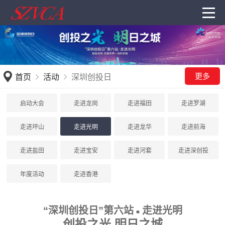
更多
首页
活动
深圳创投日
启动大会
走进龙岗
走进福田
走进罗湖
走进坪山
走进光明
走进龙华
走进前海
走进盐田
走进宝安
走进河套
走进深创投
年度活动
走进香港
“深圳创投日”第六站
走进光明
●
创投之光 明日之城