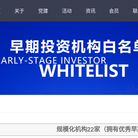
页
关于
党建
活动
资讯
会员
联
绍
南方创投网
行业研究
组织架构
金融骨干班
党委介绍
行业动态
公会章程
活动回顾
产业观察
公会品牌活动
规章制度
政策法规
大事记
年度活动
秘
人
规模化机构22家（拥有优秀