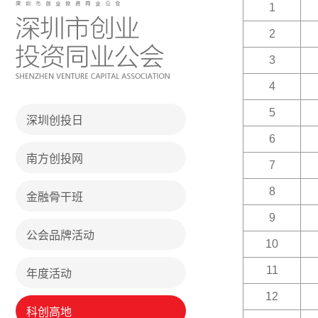
1
2
3
4
5
深圳创投日
6
南方创投网
7
8
金融骨干班
9
公会品牌活动
10
11
年度活动
12
科创高地