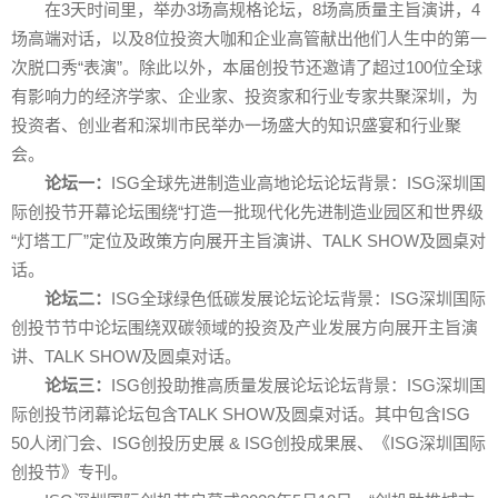
在3天时间里，举办3场高规格论坛，8场高质量主旨演讲，4
场高端对话，以及8位投资大咖和企业高管献出他们人生中的第一
次脱口秀“表演”。除此以外，本届创投节还邀请了超过100位全球
有影响力的经济学家、企业家、投资家和行业专家共聚深圳，为
投资者、创业者和深圳市民举办一场盛大的知识盛宴和行业聚
会。
论坛一：
ISG全球先进制造业高地论坛论坛背景：ISG深圳国
际创投节开幕论坛围绕“打造一批现代化先进制造业园区和世界级
“灯塔工厂”定位及政策方向展开主旨演讲、TALK SHOW及圆桌对
话。
论坛二：
ISG全球绿色低碳发展论坛论坛背景：ISG深圳国际
创投节节中论坛围绕双碳领域的投资及产业发展方向展开主旨演
讲、TALK SHOW及圆桌对话。
论坛三：
ISG创投助推高质量发展论坛论坛背景：ISG深圳国
际创投节闭幕论坛包含TALK SHOW及圆桌对话。其中包含ISG
50人闭门会、ISG创投历史展 & ISG创投成果展、《ISG深圳国际
创投节》专刊。