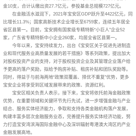
金10支，合计认缴出资27.7亿元，参投基金总规模727亿元。
在金融活水滋润下，2021年宝安区GDP跃升至4422亿元，同
比增长11.3%；国家高新技术企业增长至6759家，连续五年居全
省区县第一。目前，宝安拥有国家级专精特新“小巨人”企业52
家，广东省专精特新中小企业260家，均居全省区县第一。
今年以来，宝安持续发力，出台《宝安区关于促进先进制造
业和现代服务业高质量发展的若干措施》等系列政策，提出加大
对股权投资产业的支持，对于股权投资企业及其管理企业落户给
予更高的落户奖励，拟给予购房补贴、租房补贴和团队奖励等。
同时，得益于与前海两地“政策双覆盖、择优不重复”优势，更多
宝安企业将享受到区域发展带来的政策、资源红利。
宝安区相关负责人表示，接下来，宝安将依托前海金融政策
优势，在重要领域和关键环节先行先试，进一步增强金融与产业
结合、服务实体经济能力，争取和支持各类金融机构落户发展，
构建丰富多层次金融服务业态，完善提升服务实体经济功能，努
力打造宝安湾滨海国际金融中心及深圳辐射粤港澳大湾区的产业
金融发展高地。