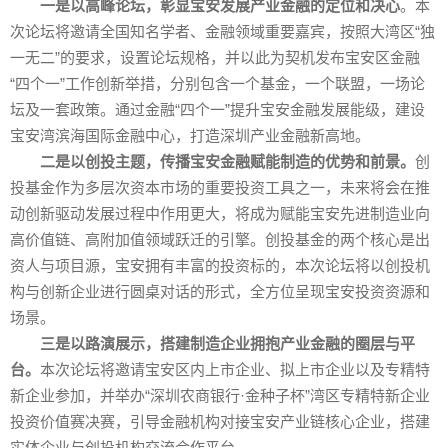
一是以高峰论坛，彰显宝安发展产业金融的定位
和
决心
。本
次论坛将邀请全国知名学者、金融领域重要嘉宾，按照大湾区“独
一无二”的要求，设置论坛规格，并以此为契机发布宝安区金融
“四个一”工作创新举措，分别包含一个基金，一个联盟，一场论
坛及一套政策。通过金融“四个一”提升宝安金融发展能级，建设
宝安湾滨海国际金融中心，打造深圳产业金融新高地。
二是以创投主题，传播宝安金融赋能制造的优势和前景。
创
投基金作为多层次资本市场的重要投资工具之一，未来将会在推
动创新驱动发展过程中作用更大，将成为赋能宝安先进制造业向
高价值链、高附加值领域跃迁的引擎。创投基金的两个核心是出
资人与项目源，宝安拥有丰富的投资标的，本次论坛将以创投机
构与创新企业进行圆桌对话的形式，全方位呈现宝安投资资源和
场景。
三是以路演展示，搭建制造企业拥抱产业金融的
圈层与
平
台。
本次论坛将邀请宝安区内上市企业、拟上市企业以及专精特
新企业参加，并举办“深圳农商银行·金种子杯”湾区专精特新企业
投资价值赛决赛，引导金融机构对接宝安产业链核心企业，搭建
实体企业与创投机构交流合作平台。