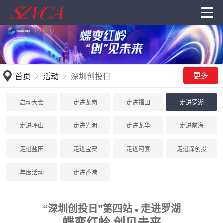
更多
首页
活动
深圳创投日
启动大会
走进龙岗
走进福田
走进罗湖
走进坪山
走进光明
走进龙华
走进前海
走进盐田
走进宝安
走进河套
走进深创投
年度活动
走进香港
“深圳创投日”第四站
走进罗湖
●
蝶变红岭 创见未来