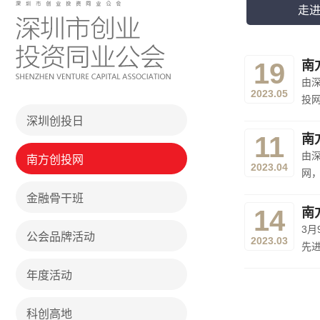
走
19
南
由
2023.05
投网
深圳创投日
11
南
由
南方创投网
2023.04
网
金融骨干班
14
南
3
公会品牌活动
2023.03
先
年度活动
科创高地