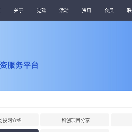
页
关于
党建
活动
资讯
会员
联
绍
南方创投网
行业研究
组织架构
金融骨干班
党委介绍
行业动态
公会章程
活动回顾
产业观察
公会品牌活动
规章制度
政策法规
大事记
年度活动
秘
人
创投网介绍
科创项目分享